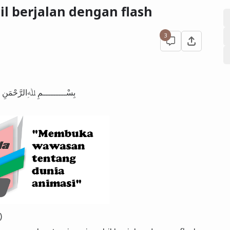
l berjalan dengan flash
3
بِسْـــــــــمِ ﷲِالرَّحْمَنِ الرَّحِيم
)