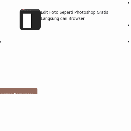
Edit Foto Seperti Photoshop Gratis
Langsung dari Browser
p
Posting Komentar
innya tapi tak pandai gambar susah juga ya , kalau
masi di blog agar terlihat keren gitu di window xp
sbro