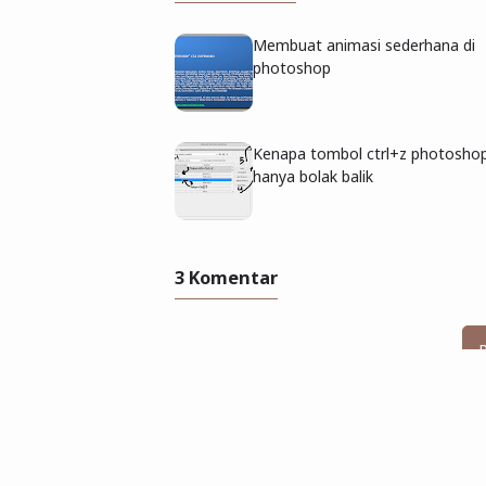
Membuat animasi sederhana di
photoshop
Kenapa tombol ctrl+z photosho
hanya bolak balik
3 Komentar
rohmad
mengatakan…
ikut belajar disini ya sam ping
buat flash yang ringan buat ani
programnya bisa jalan kan ma