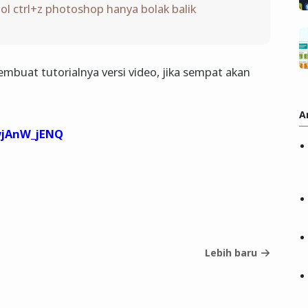
l ctrl+z photoshop hanya bolak balik
membuat tutorialnya versi video, jika sempat akan
A
2wjAnW_jENQ
Lebih baru