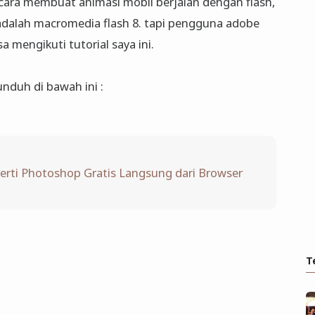
a cara membuat animasi mobil berjalan dengan flash,
 adalah macromedia flash 8. tapi pengguna adobe
a mengikuti tutorial saya ini.
unduh di bawah ini :
perti Photoshop Gratis Langsung dari Browser
T