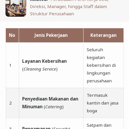
Direksi, Manager, hingga Staff dalam
Struktur Perusahaan
No
Jenis Pekerjaan
Keterangan
Seluruh
kegiatan
Layanan Kebersihan
1
kebersihan di
(
Cleaning Service
)
lingkungan
perusahaan
Termasuk
Penyediaan Makanan dan
2
kantin dan jasa
Minuman
(
Catering
)
boga
Satpam dan
3
Pengamanan
(
Security
)