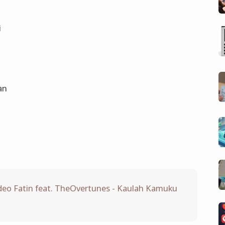
i
an
eo Fatin feat. TheOvertunes - Kaulah Kamuku