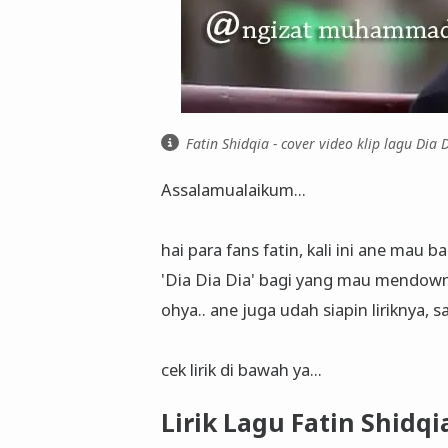
Fatin Shidqia - cover video klip lagu Dia 
Assalamualaikum...
hai para fans fatin, kali ini ane mau b
'Dia Dia Dia' bagi yang mau mendownl
ohya.. ane juga udah siapin liriknya, s
cek lirik di bawah ya...
Lirik Lagu Fatin Shidqia