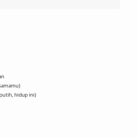
an
rsamamu)
putih, hidup ini)